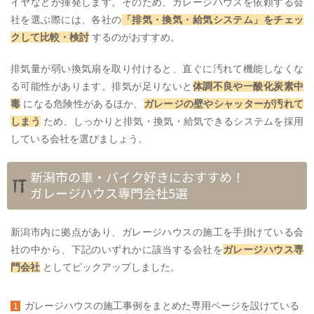
イヤなどが揮発します。そのため、ガレージハウスを依頼する会
社を選ぶ際には、各社の
「排気・換気・給気システム」をチェッ
クして比較・検討
するのがおすすめ。
排気量が弱い換気扇を取り付けると、直ぐに汚れて機能しなくな
る可能性があります。排気が足りないと
体調不良や一酸化炭素中
毒
になる危険性があるほか、
ガレージの壁やシャッターが汚れて
しまう
ため、しっかりと排気・換気・給気できるシステムを採用
している会社を選びましょう。
新潟市の車・バイク好きにおすすめ！
ガレージハウス専門会社5選
新潟市内に拠点があり、ガレージハウスの施工を手掛けている会
社の中から、下記のいずれかに該当する会社を
ガレージハウス専
門会社
としてピックアップしました。
ガレージハウスの施工事例をまとめた専用ページを設けている