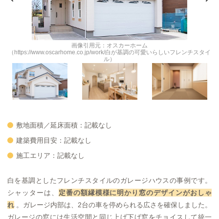
画像引用元：オスカーホーム
イ
（https://www.oscarhome.co.jp/work/白が基調の可愛いらしいフレンチスタイ
ル）
敷地面積／延床面積：記載なし
建築費用目安：記載なし
施工エリア：記載なし
白を基調としたフレンチスタイルのガレージハウスの事例です。
シャッターは、
定番の額縁模様に明かり窓のデザインがおしゃ
れ
。ガレージ内部は、2台の車を停められる広さを確保しました。
ガレージの窓には生活空間と同じ上げ下げ窓をチョイスして統一