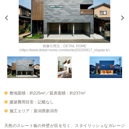
画像引用元：DETAIL HOME
（https://www.detail-home.com/works/20200917_niigata-k/）
敷地面積：約225m²／延床面積：約237m²
建築費用目安：記載なし
施工エリア：新潟県新潟市
天然のスレート板の外壁が目を引く、スタイリッシュなガレージ