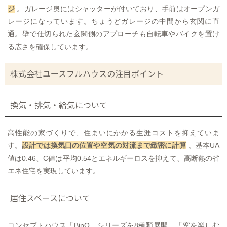
ジ
。ガレージ奥にはシャッターが付いており、手前はオープンガ
レージになっています。ちょうどガレージの中間から玄関に直
通。壁で仕切られた玄関側のアプローチも自転車やバイクを置け
る広さを確保しています。
株式会社ユースフルハウスの注目ポイント
換気・排気・給気について
高性能の家づくりで、住まいにかかる生涯コストを抑えていま
す。
設計では換気口の位置や空気の対流まで緻密に計算
。基本UA
値は0.46、C値は平均0.54とエネルギーロスを抑えて、高断熱の省
エネ住宅を実現しています。
居住スペースについて
コンセプトハウス「BinO」シリーズを8種類展開。「窓を楽しむ