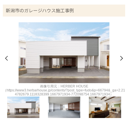
新潟市のガレージハウス施工事例
画像引用元：HERBER HOUSE
21
（https://www3.herbarhouse.jp/contents/?post_type=fudo&p=66794&_ga=2.21
（
4782679.1118328399.1667971934-772098754.1667971934）