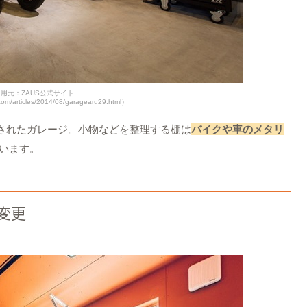
用元：ZAUS公式サイト
com/articles/2014/08/garagearu29.html）
されたガレージ。小物などを整理する棚は
バイクや車のメタリ
います。
変更