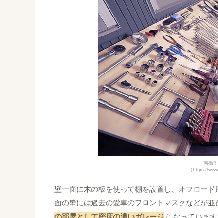
画像引
（https://www
壁一面に木の板を使って棚を設置し、オフロード
面の壁には過去の愛車のフロントマスクなどが並
の部屋として密度の濃いガレージ
になっています