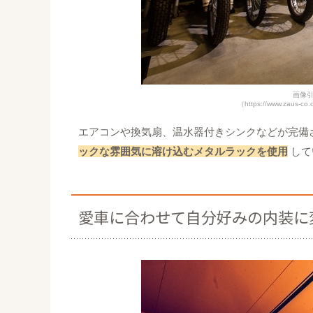
画像引
（https://www.zaus-co.
エアコンや換気扇、温水器付きシンクなどが完備
ックな雰囲気に溶け込むメタルラックを使用
して
愛車に合わせて自分好みの内装に