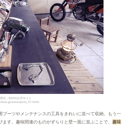
用元：BASS公式サイト
.bess.jp/owner/post_07.html）
用ブーツやメンテナンスの工具をきれいに並べて収納。もう一
びます。趣味関連のものがずらりと壁一面に並ぶことで、
趣味
。