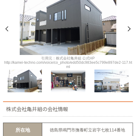
引用元：株式会社亀井組 公式HP
http://kamei-techno.com/voice/co_photo/edd50dc983ee5c799e897de2-117.ht
ml
株式会社亀井組の会社情報
所在地
徳島県鳴門市撫養町立岩字七枚114番地