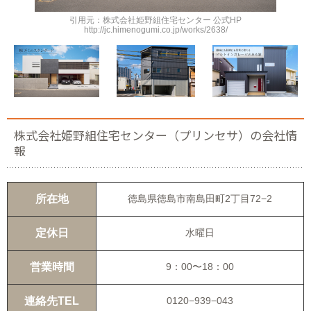
引用元：株式会社姫野組住宅センター 公式HP
http://jc.himenogumi.co.jp/works/2638/
株式会社姫野組住宅センター（プリンセサ）の会社情
報
所在地
徳島県徳島市南島田町2丁目72−2
定休日
水曜日
営業時間
9：00〜18：00
連絡先TEL
0120−939−043